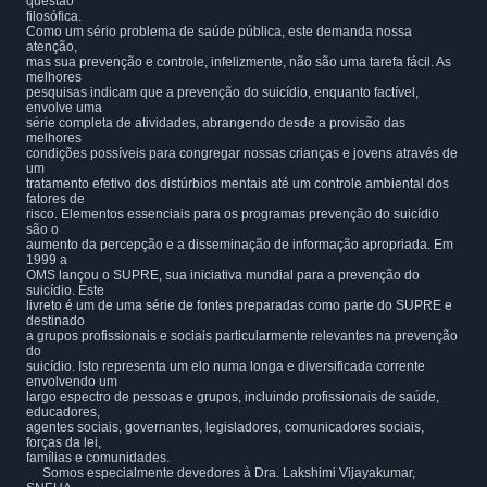
questão
filosófica.
Como um sério problema de saúde pública, este demanda nossa
atenção,
mas sua prevenção e controle, infelizmente, não são uma tarefa fácil. As
melhores
pesquisas indicam que a prevenção do suicídio, enquanto factível,
envolve uma
série completa de atividades, abrangendo desde a provisão das
melhores
condições possíveis para congregar nossas crianças e jovens através de
um
tratamento efetivo dos distúrbios mentais até um controle ambiental dos
fatores de
risco. Elementos essenciais para os programas prevenção do suicídio
são o
aumento da percepção e a disseminação de informação apropriada. Em
1999 a
OMS lançou o SUPRE, sua iniciativa mundial para a prevenção do
suicídio. Este
livreto é um de uma série de fontes preparadas como parte do SUPRE e
destinado
a grupos profissionais e sociais particularmente relevantes na prevenção
do
suicídio. Isto representa um elo numa longa e diversificada corrente
envolvendo um
largo espectro de pessoas e grupos, incluindo profissionais de saúde,
educadores,
agentes sociais, governantes, legisladores, comunicadores sociais,
forças da lei,
famílias e comunidades.
Somos especialmente devedores à Dra. Lakshimi Vijayakumar,