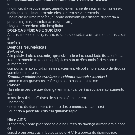
em um indivíduo aumenta enormemente o risco de suicídio
9
•
no início da recuperação, quando externamente seus sintomas estão
melhores mas internamente eles sentem-se vulneráveis;
•
no início de uma recaída, quando achavam que tinham superado o
problema, mas os sintomas retornaram;
•
logo que recebem alta hospitalar.
DOENÇAS FÍSICAS E SUICÍDIO
Alguns tipos de doenças físicas são associadas a um aumento das taxas
de
suicídio
Doenças Neurológicas
Epilepsia
A impulsividade crescente, agressividade e incapacidade física crônica
freqüentemente vistas em epilépticos são razões mais fortes para o
aumento de
comportamento suicida nestes pacientes. Alcoolismo e abuso de drogas
contribuem para isto.
Trauma medular ou craniano e acidente vascular cerebral
Quanto mais graves as lesões, maior o risco de suicídio.
Câncer
Há indicações de que doença terminal (câncer) associa-se ao aumento
das
taxas de suicídio. O risco de suicídio é maior em:
•
homens;
•
no início do diagnóstico (dentro dos primeiros cinco anos);
•
quando o paciente está em quimioterapia.
10
HIV e AIDS
O estigma, pobre prognóstico e a natureza da doença aumentam o risco
de
suicídio em pessoas infectadas pelo HIV. Na época do diagnóstico,