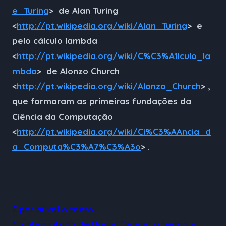
e_Turing
> de Alan Turing
<
http://pt.wikipedia.org/wiki/Alan_Turing
> e
pelo cálculo lambda
<
http://pt.wikipedia.org/wiki/C%C3%A1lculo_la
mbda
> de Alonzo Church
<
http://pt.wikipedia.org/wiki/Alonzo_Church
> ,
que formaram as primeiras fundações da
Ciência da Computação
<
http://pt.wikipedia.org/wiki/Ci%C3%AAncia_d
a_Computa%C3%A7%C3%A3o
> .
E por aí vai o texto.
Na obra citada de Daniel Dennet o termo é