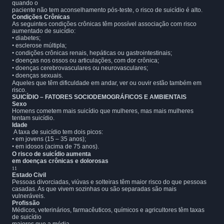
quando o
paciente não tem aconselhamento pós-teste, o risco de suicídio é alto.
Condições Crônicas
As seguintes condições crônicas têm possível associação com risco
aumentado de suicídio:
•
diabetes;
•
esclerose múltipla;
•
condições crônicas renais, hepáticas ou gastrointestinais;
•
doenças nos ossos ou articulações, com dor crônica;
•
doenças cerebrovasculares ou neurovasculares;
•
doenças sexuais.
Aqueles que têm dificuldade em andar, ver ou ouvir estão também em
risco.
SUICÍDIO – FATORES SOCIODEMOGRÁFICOS E AMBIENTAIS
Sexo
Homens cometem mais suicídio que mulheres, mas mais mulheres
tentam suicídio.
Idade
A taxa de suicídio tem dois picos:
•
em jovens (15 – 35 anos);
•
em idosos (acima de 75 anos).
O risco de suicídio aumenta
em doenças crônicas e dolorosas
11
Estado Civil
Pessoas divorciadas, viúvas e solteiras têm maior risco do que pessoas
casadas. As que vivem sozinhas ou são separadas são mais
vulneráveis.
Profissão
Médicos, veterinários, farmacêuticos, químicos e agricultores têm taxas
de suicídio