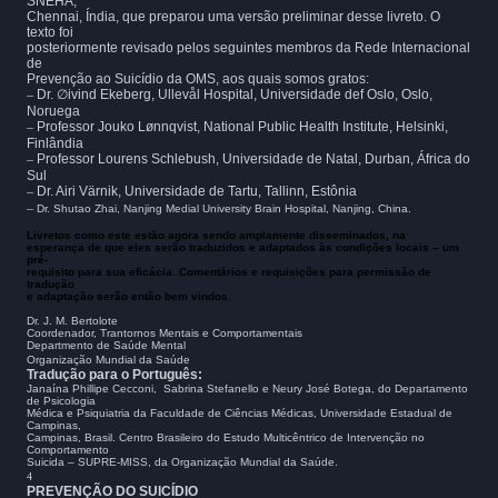
SNEHA,
Chennai, Índia, que preparou uma versão preliminar desse livreto. O
texto foi
posteriormente revisado pelos seguintes membros da Rede Internacional
de
Prevenção ao Suicídio da OMS, aos quais somos gratos:
–
Dr.
∅
ivind Ekeberg, Ullevål Hospital, Universidade def Oslo, Oslo,
Noruega
–
Professor Jouko Lønnqvist, National Public Health Institute, Helsinki,
Finlândia
–
Professor Lourens Schlebush, Universidade de Natal, Durban, África do
Sul
–
Dr. Airi Värnik, Universidade de Tartu, Tallinn, Estônia
–
Dr. Shutao Zhai, Nanjing Medial University Brain Hospital, Nanjing, China.
Livretos como este estão agora sendo amplamente disseminados, na
esperança de que eles serão traduzidos e adaptados às condições locais – um
pré-
requisito para sua eficácia. Comentários e requisições para permissão de
tradução
e adaptação serão então bem vindos.
Dr. J. M. Bertolote
Coordenador, Trantornos Mentais e Comportamentais
Departmento de Saúde Mental
Organização Mundial da Saúde
Tradução para o Português:
Janaína Phillipe Cecconi, Sabrina Stefanello e Neury José Botega, do Departamento
de Psicologia
Médica e Psiquiatria da Faculdade de Ciências Médicas, Universidade Estadual de
Campinas,
Campinas, Brasil. Centro Brasileiro do Estudo Multicêntrico de Intervenção no
Comportamento
Suicida – SUPRE-MISS, da Organização Mundial da Saúde.
4
PREVENÇÃO DO SUICÍDIO