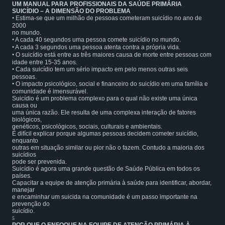
UM MANUAL PARA PROFISSIONAIS DA SAÚDE PRIMÁRIA
SUICÍDIO – A DIMENSÃO DO PROBLEMA
•
Estima-se que um milhão de pessoas cometeram suicídio no ano de
2000
no mundo.
•
A cada 40 segundos uma pessoa comete suicídio no mundo.
•
A cada 3 segundos uma pessoa atenta contra a própria vida.
•
O suicídio está entre as três maiores causa de morte entre pessoas com
idade entre 15-35 anos.
•
Cada suicídio tem um sério impacto em pelo menos outras seis
pessoas.
•
O impacto psicológico, social e financeiro do suicídio em uma família e
comunidade é imensurável.
Suicídio é um problema complexo para o qual não existe uma única
causa ou
uma única razão. Ele resulta de uma complexa interação de fatores
biológicos,
genéticos, psicológicos, sociais, culturais e ambientais.
É difícil explicar porque algumas pessoas decidem cometer suicídio,
enquanto
outras em situação similar ou pior não o fazem. Contudo a maioria dos
suicídios
pode ser prevenida.
Suicídio é agora uma grande questão de Saúde Pública em todos os
países.
Capacitar a equipe de atenção primária à saúde para identificar, abordar,
manejar
e encaminhar um suicida na comunidade é um passo importante na
prevenção do
suicídio.
5