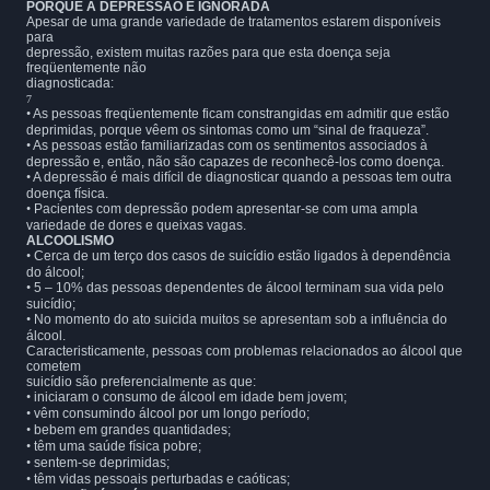
PORQUE A DEPRESSÃO É IGNORADA
Apesar de uma grande variedade de tratamentos estarem disponíveis
para
depressão, existem muitas razões para que esta doença seja
freqüentemente não
diagnosticada:
7
•
As pessoas freqüentemente ficam constrangidas em admitir que estão
deprimidas, porque vêem os sintomas como um “sinal de fraqueza”.
•
As pessoas estão familiarizadas com os sentimentos associados à
depressão e, então, não são capazes de reconhecê-los como doença.
•
A depressão é mais difícil de diagnosticar quando a pessoas tem outra
doença física.
•
Pacientes com depressão podem apresentar-se com uma ampla
variedade de dores e queixas vagas.
ALCOOLISMO
•
Cerca de um terço dos casos de suicídio estão ligados à dependência
do álcool;
•
5 – 10% das pessoas dependentes de álcool terminam sua vida pelo
suicídio;
•
No momento do ato suicida muitos se apresentam sob a influência do
álcool.
Caracteristicamente, pessoas com problemas relacionados ao álcool que
cometem
suicídio são preferencialmente as que:
•
iniciaram o consumo de álcool em idade bem jovem;
•
vêm consumindo álcool por um longo período;
•
bebem em grandes quantidades;
•
têm uma saúde física pobre;
•
sentem-se deprimidas;
•
têm vidas pessoais perturbadas e caóticas;