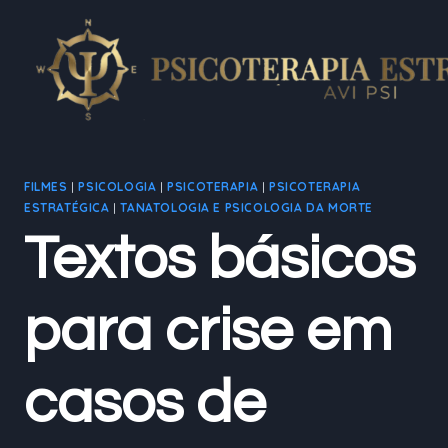
Pular
para
o
Conteúdo
FILMES
|
PSICOLOGIA
|
PSICOTERAPIA
|
PSICOTERAPIA
ESTRATÉGICA
|
TANATOLOGIA E PSICOLOGIA DA MORTE
Textos básicos
para crise em
casos de