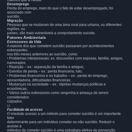
maiores que a média.
Desemprego
Perda do emprego, mais do que o fato de estar desempregado, foi
associado com
suicídio.
Migração
Pessoas que se mudaram de uma área rural para urbana, ou diferentes
regiões, ou
países, são mais vulneráveis a comportamento suicida.
Fatores Ambientais
Estressores da Vida
A maioria dos que cometem suicídio passaram por acontecimentos
estressantes
nos três meses anteriores ao suicídio, como:
•
Problemas interpessoais: ex. discussões com esposas, família, amigos,
namorados;
•
Rejeição – ex.: separação da família e amigos;
•
Eventos de perda – ex.: perda financeira, luto;
•
Problemas financeiros e no trabalho – ex.: perda do emprego,
aposentadoria, dificuldades financeiras;
•
Mudanças na sociedade – ex.: rápidas mudanças políticas e
econômicas;
•
Vários outros estressores como vergonha e ameaça de serem
considerados
culpados.
12
Facilidade de acesso
O imediato acesso a um método para cometer suicídio é um importante
fator
determinante para um indivíduo cometer ou não suicídio. Reduzir o
acesso a
métodos de cometer suicídio é uma estratégia efetiva de prevenção.