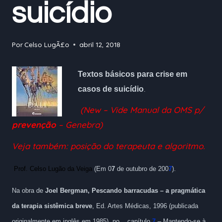
suicídio
Por
Celso LugÃ£o
abril 12, 2018
Textos básicos para crise em
casos de suicídio
.
(New –
Vide Manual da OMS p/
prevenção
– Genebra
)
Veja também: posição do terapeuta e algoritmo.
Prof. Celso Lugão da Veiga
(Em 0
7
de outubro de 200
7
).
Na obra de
Joel Bergman, Pescando barracudas – a pragmática
da terapia sistêmica breve
, Ed. Artes Médicas, 1996 (publicada
originalmente em inglês em 1985), no ..
capítulo
7
– Mantendo-se à