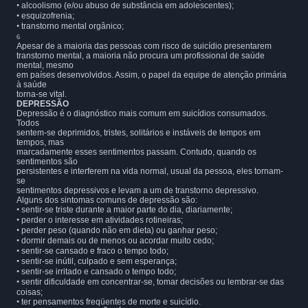
•
alcoolismo (e/ou abuso de substância em adolescentes);
•
esquizofrenia;
•
transtorno mental orgânico;
6
Apesar de a maioria das pessoas com risco de suicídio presentarem
transtorno mental, a maioria não procura um profissional de saúde
mental, mesmo
em países desenvolvidos. Assim, o papel da equipe de atenção primária
à saúde
torna-se vital.
DEPRESSÃO
Depressão é o diagnóstico mais comum em suicídios consumados.
Todos
sentem-se deprimidos, tristes, solitários e instáveis de tempos em
tempos, mas
marcadamente esses sentimentos passam. Contudo, quando os
sentimentos são
persistentes e interferem na vida normal, usual da pessoa, eles tornam-
se
sentimentos depressivos e levam a um de transtorno depressivo.
Alguns dos sintomas comuns de depressão são:
•
sentir-se triste durante a maior parte do dia, diariamente;
•
perder o interesse em atividades rotineiras;
•
perder peso (quando não em dieta) ou ganhar peso;
•
dormir demais ou de menos ou acordar muito cedo;
•
sentir-se cansado e fraco o tempo todo;
•
sentir-se inútil, culpado e sem esperança;
•
sentir-se irritado e cansado o tempo todo;
•
sentir dificuldade em concentrar-se, tomar decisões ou lembrar-se das
coisas;
•
ter pensamentos freqüentes de morte e suicídio.