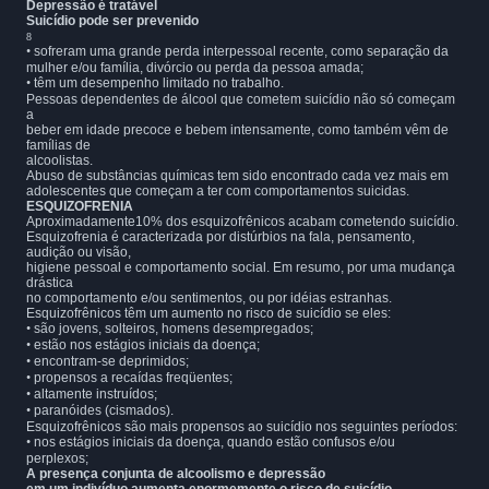
Depressão é tratável
Suicídio pode ser prevenido
8
•
sofreram uma grande perda interpessoal recente, como separação da
mulher e/ou família, divórcio ou perda da pessoa amada;
•
têm um desempenho limitado no trabalho.
Pessoas dependentes de álcool que cometem suicídio não só começam
a
beber em idade precoce e bebem intensamente, como também vêm de
famílias de
alcoolistas.
Abuso de substâncias químicas tem sido encontrado cada vez mais em
adolescentes que começam a ter com comportamentos suicidas.
ESQUIZOFRENIA
Aproximadamente10% dos esquizofrênicos acabam cometendo suicídio.
Esquizofrenia é caracterizada por distúrbios na fala, pensamento,
audição ou visão,
higiene pessoal e comportamento social. Em resumo, por uma mudança
drástica
no comportamento e/ou sentimentos, ou por idéias estranhas.
Esquizofrênicos têm um aumento no risco de suicídio se eles:
•
são jovens, solteiros, homens desempregados;
•
estão nos estágios iniciais da doença;
•
encontram-se deprimidos;
•
propensos a recaídas freqüentes;
•
altamente instruídos;
•
paranóides (cismados).
Esquizofrênicos são mais propensos ao suicídio nos seguintes períodos:
•
nos estágios iniciais da doença, quando estão confusos e/ou
perplexos;
A presença conjunta de alcoolismo e depressão