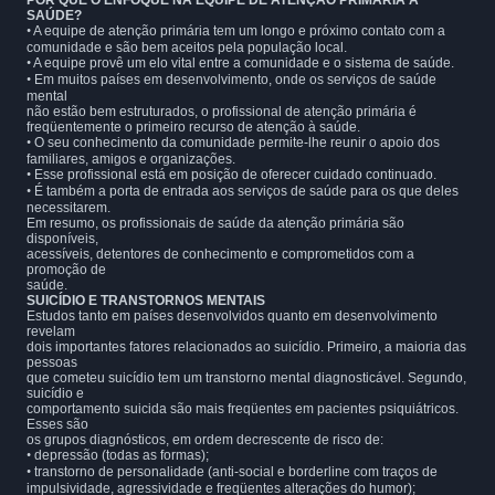
POR QUE O ENFOQUE NA EQUIPE DE ATENÇÃO PRIMÁRIA À
SAÚDE?
•
A equipe de atenção primária tem um longo e próximo contato com a
comunidade e são bem aceitos pela população local.
•
A equipe provê um elo vital entre a comunidade e o sistema de saúde.
•
Em muitos países em desenvolvimento, onde os serviços de saúde
mental
não estão bem estruturados, o profissional de atenção primária é
freqüentemente o primeiro recurso de atenção à saúde.
•
O seu conhecimento da comunidade permite-lhe reunir o apoio dos
familiares, amigos e organizações.
•
Esse profissional está em posição de oferecer cuidado continuado.
•
É também a porta de entrada aos serviços de saúde para os que deles
necessitarem.
Em resumo, os profissionais de saúde da atenção primária são
disponíveis,
acessíveis, detentores de conhecimento e comprometidos com a
promoção de
saúde.
SUICÍDIO E TRANSTORNOS MENTAIS
Estudos tanto em países desenvolvidos quanto em desenvolvimento
revelam
dois importantes fatores relacionados ao suicídio. Primeiro, a maioria das
pessoas
que cometeu suicídio tem um transtorno mental diagnosticável. Segundo,
suicídio e
comportamento suicida são mais freqüentes em pacientes psiquiátricos.
Esses são
os grupos diagnósticos, em ordem decrescente de risco de:
•
depressão (todas as formas);
•
transtorno de personalidade (anti-social e borderline com traços de
impulsividade, agressividade e freqüentes alterações do humor);