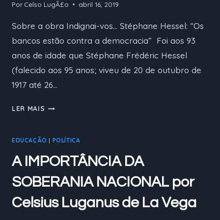
Por
Celso LugÃ£o
abril 16, 2019
A
CORRUPÇÃO
Sobre a obra Indignai-vos… Stéphane Hessel: “Os
bancos estão contra a democracia” Foi aos 93
anos de idade que Stéphane Frédéric Hessel
(falecido aos 95 anos; viveu de 20 de outubro de
1917 até 26…
SOBRE
LER MAIS
A
OBRA
EDUCAÇÃO
|
POLÍTICA
INDIGNAI-
VOS…
A IMPORTÂNCIA DA
SOBERANIA NACIONAL por
Celsius Luganus de La Vega