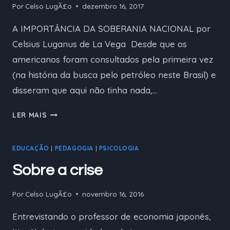
Por
Celso LugÃ£o
dezembro 16, 2017
A IMPORTÂNCIA DA SOBERANIA NACIONAL por
Celsius Luganus de La Vega Desde que os
americanos foram consultados pela primeira vez
(na história da busca pelo petróleo neste Brasil) e
disseram que aqui não tinha nada,…
A
LER MAIS
IMPORTÂNCIA
DA
EDUCAÇÃO
|
PEDAGOGIA
|
PSICOLOGIA
SOBERANIA
NACIONAL
Sobre a crise
POR
CELSIUS
Por
Celso LugÃ£o
novembro 16, 2016
LUGANUS
DE
Entrevistando o professor de economia japonês,
LA