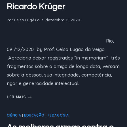
Ricardo Krüger
Por
Celso LugÃ£o
dezembro 11, 2020
Rio,
09 /12/2020 by Prof. Celso Lugão da Veiga
Apreciaria deixar registrados “in memoriam” três
fragmentos sobre o amigo de longa data, versam
sobre a pessoa, sua integridade, competência,
rigor e generosidade intelectual.
TRIBUTO
LER MAIS
AO
AMIGO
CIÊNCIA
|
EDUCAÇÃO
|
PEDAGOGIA
HELMUTH
RICARDO