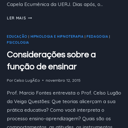
Capela Ecumênica da UERJ. Dias após, o…
VIDA
LER MAIS
E
MORTE:
EDUCAÇÃO
|
HIPNOLOGIA E HIPNOTERAPIA
|
PEDAGOGIA
|
ENTREVISTA
PSICOLOGIA
SOBRE
OS
Considerações sobre a
TEMAS
DA
função de ensinar
PALESTRA.
Por
Celso LugÃ£o
novembro 12, 2015
Prof. Marcio Fontes entrevista o Prof. Celso Lugão
da Veiga Questões: Que teorias alicerçam a sua
prática educativa? Como você interpreta o
processo ensino-aprendizagem? Quais são os
comportamentos, as atitudes, os instrumentos