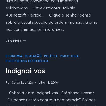
Itiro Kubota, convidado pela imprensa
VEGA
esloboviana. Entrevistadora: Mikala
Kusnetzoff Herzog. O que o senhor pensa
sobra a atual situação da ordem mundial, a crise
nos continentes, os imigrantes…
SOBRE
LER MAIS
A
CRISE
ECONOMIA
|
EDUCAÇÃO
|
POLÍTICA
|
PSICOLOGIA
|
PSICOTERAPIA ESTRATÉGICA
Indignai-vos
Por
Celso LugÃ£o
julho 18, 2016
Sobre a obra Indignai-vos… Stéphane Hessel:
“Os bancos estão contra a democracia” Foi aos