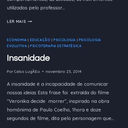
utilizados pelo professor…
CONSIDERAÇÕES
LER MAIS
SOBRE
A
ECONOMIA
|
EDUCAÇÃO
|
PSICOLOGIA
|
PSICOLOGIA
FUNÇÃO
EVOLUTIVA
|
PSICOTERAPIA ESTRATÉGICA
DE
ENSINAR
Insanidade
Por
Celso LugÃ£o
novembro 23, 2014
A insanidade é a incapacidade de comunicar
nossas ideias Esta frase foi extraída do filme
“Veronika decide morrer”, inspirado na obra
homônima de Paulo Coelho, 1hora e doze
segundos de filme, dita pelo personagem que…