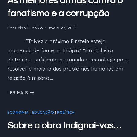
As melhores armas contra o
KRÜGER
fanatismo e a corrupção
Por
Celso LugÃ£o
maio 23, 2019
“Talvez o próximo Einstein esteja
morrendo de fome na Etiópia” “Há dinheiro
eletrônico suficiente no mundo e tecnologia para
resolver a maioria dos problemas humanos em
relação à miséria….
AS
LER MAIS
MELHORES
ARMAS
ECONOMIA
|
EDUCAÇÃO
|
POLÍTICA
CONTRA
O
Sobre a obra Indignai-vos…
FANATISMO
E