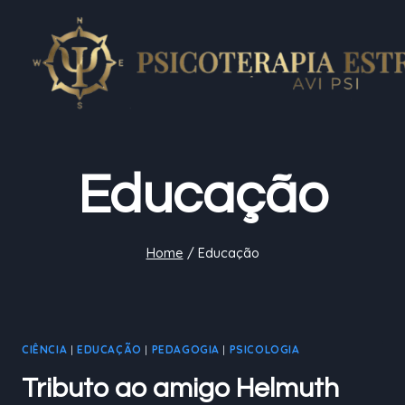
Pular
para
o
Conteúdo
Educação
Home
/
Educação
CIÊNCIA
|
EDUCAÇÃO
|
PEDAGOGIA
|
PSICOLOGIA
Tributo ao amigo Helmuth