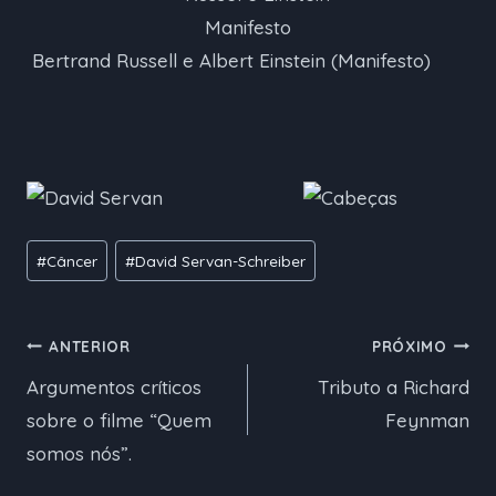
Bertrand Russell e Albert Einstein (Manifesto)
Tags
#
Câncer
#
David Servan-Schreiber
do
Post:
Navegação
ANTERIOR
PRÓXIMO
Argumentos críticos
Tributo a Richard
de
sobre o filme “Quem
Feynman
Post
somos nós”.