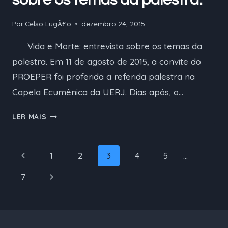
Por
Celso LugÃ£o
dezembro 24, 2015
Vida e Morte: entrevista sobre os temas da
palestra. Em 11 de agosto de 2015, a convite do
PROEPER foi proferida a referida palestra na
Capela Ecumênica da UERJ. Dias após, o…
VIDA
LER MAIS
E
MORTE:
ENTREVISTA
Navegação
Página
1
2
3
4
5
…
SOBRE
da
Anterior
OS
Página
7
TEMAS
Página
Seguinte
DA
PALESTRA.