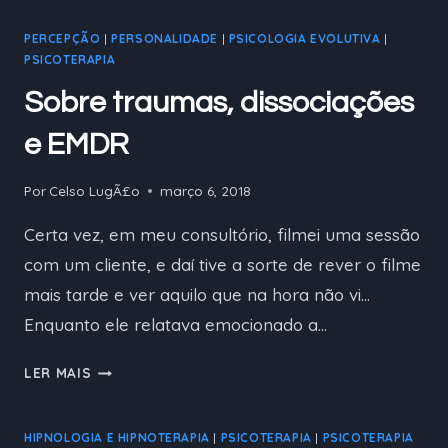
PARA
PERCEPÇÃO
|
PERSONALIDADE
|
PSICOLOGIA EVOLUTIVA
|
CRISE
PSICOTERAPIA
EM
CASOS
Sobre traumas, dissociações
DE
SUICÍDIO
e EMDR
Por
Celso LugÃ£o
março 6, 2018
Certa vez, em meu consultório, filmei uma sessão
com um cliente, e daí tive a sorte de rever o filme
mais tarde e ver aquilo que na hora não vi…
Enquanto ele relatava emocionado a…
SOBRE
LER MAIS
TRAUMAS,
DISSOCIAÇÕES
HIPNOLOGIA E HIPNOTERAPIA
|
PSICOTERAPIA
|
PSICOTERAPIA
E