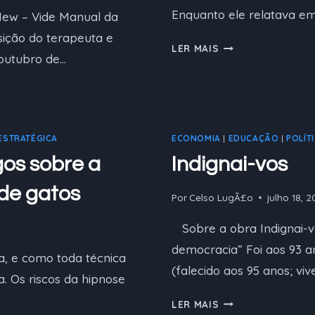
Enquanto ele relatava e
(New – Vide Manual da
ição do terapeuta e
SOBRE
LER MAIS
 outubro de…
TRAUMAS,
DISSOCIAÇÕES
E
EMDR
ESTRATÉGICA
ECONOMIA
|
EDUCAÇÃO
|
POLÍT
os sobre a
Indignai-vos
de gatos
Por
Celso LugÃ£o
julho 18, 2
Sobre a obra Indignai-v
democracia” Foi aos 93 a
a, e como toda técnica
(falecido aos 95 anos; vi
. Os riscos da hipnose
INDIGNAI-
LER MAIS