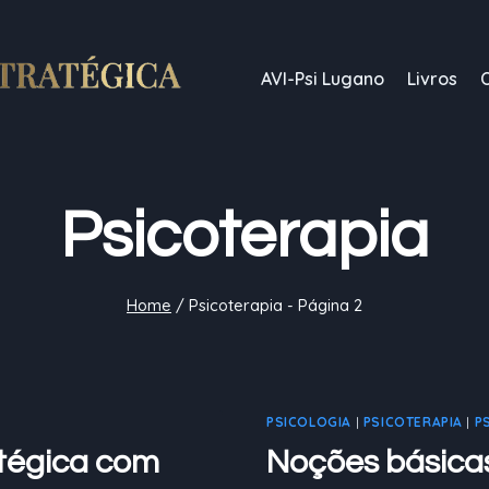
AVI-Psi Lugano
Livros
Psicoterapia
Home
/
Psicoterapia
- Página 2
PSICOLOGIA
|
PSICOTERAPIA
|
P
atégica com
Noções básicas