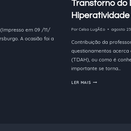
Transtorno do 
ENSINAR
Hiperatividade
 (Impresso em 09 /11/
Por
Celso LugÃ£o
agosto 23
rsburgo. A ocasião foi a
Contribuição da professo
questionamentos acerca d
(TDAH), ou como é conh
importante se torna…
TRANSTORNO
LER MAIS
DO
DÉFICIT
DE
ATENÇÃO
COM
HIPERATIVIDADE
(TDAH)