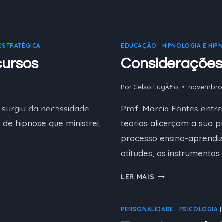
VOS
ESTRATÉGICA
EDUCAÇÃO
|
HIPNOLOGIA E HIP
cursos
Considerações 
Por
Celso LugÃ£o
novembro 
surgiu da necessidade
Prof. Marcio Fontes entre
 de hipnose que ministrei,
teorias alicerçam a sua 
processo ensino-aprendi
atitudes, os instrumentos 
CONSIDERAÇÕES
LER MAIS
SOBRE
A
PERSONALIDADE
|
PSICOLOGIA
FUNÇÃO
DE