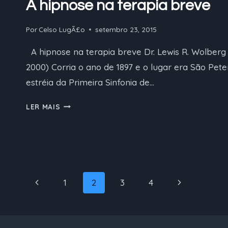
A hipnose na terapia breve
Por
Celso LugÃ£o
setembro 23, 2015
A hipnose na terapia breve Dr. Lewis R. Wolberg
2000) Corria o ano de 1897 e o lugar era São Pete
estréia da Primeira Sinfonia de…
A
LER MAIS
HIPNOSE
NA
TERAPIA
BREVE
Navegação
Página
Página
1
2
3
4
da
Anterior
Seguinte
Página