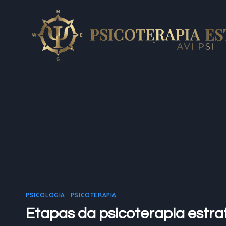
Pular
para
o
Conteúdo
PSICOLOGIA
|
PSICOTERAPIA
Etapas da psicoterapia estr