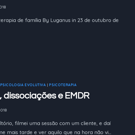
018
erapia de família By Luganus in 23 de outubro de
|
PSICOLOGIA EVOLUTIVA
|
PSICOTERAPIA
, dissociações e EMDR
2018
ório, filmei uma sessão com um cliente, e daí
ilme mais tarde e ver aquilo que na hora não vi…