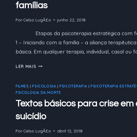
famílias
Por
Celso LugÃ£o
junho 22, 2018
Etapas da psicoterapia estratégica com famí
1 – Iniciando com a família – a aliança terapêutic
básica. Em qualquer terapia, individual, casal ou 
ETAPAS
LER MAIS
DA
PSICOTERAPIA
FILMES
|
PSICOLOGIA
|
PSICOTERAPIA
|
PSICOTERAPIA ESTRATÉ
ESTRATÉGICA
PSICOLOGIA DA MORTE
COM
FAMÍLIAS
Textos básicos para crise em
suicídio
Por
Celso LugÃ£o
abril 12, 2018