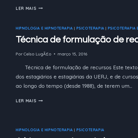
TEMAS
LER MAIS
QUE
PREOCUPAM
HIPNOLOGIA E HIPNOTERAPIA
|
PSICOTERAPIA
|
PSICOTERAPIA 
OS
LEIGOS
Técnica de formulação de re
SOBRE
A
Por
Celso LugÃ£o
março 15, 2016
HIPNOSE
E
Técnica de formulação de recursos Este texto 
UM
dos estagiários e estagiárias da UERJ, e de cursos
CASO
ao longo do tempo (desde 1988), de terem um…
DE
FOBIA
TÉCNICA
LER MAIS
DE
DE
GATOS
FORMULAÇÃO
DE
RECURSOS
HIPNOLOGIA E HIPNOTERAPIA
|
PSICOTERAPIA