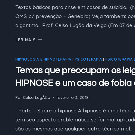
Textos básicos para crise em casos de suicídio. 
OMS p/ prevenção – Genebra) Veja também: pos
algoritmo. Prof. Celso Lugão da Veiga (Em 07 de
TEXTOS
LER MAIS
BÁSICOS
PARA
HIPNOLOGIA E HIPNOTERAPIA
|
PSICOTERAPIA
|
PSICOTERAPIA 
CRISE
EM
Temas que preocupam os leig
CASOS
HIPNOSE e um caso de fobia 
DE
SUICÍDIO
Por
Celso LugÃ£o
fevereiro 3, 2018
I Parte – Sobre a hipnose A hipnose é uma técnic
tem seu aspecto problemático se for mal aplicada
são os mesmos que qualquer outra técnica mal…