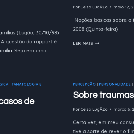
Por
Celso LugÃ£o
maio 12, 2
Noções básicas sobre a t
2008 (Quinta-feira)
lias (Lugão, 30/10/98)
a A questão do rapport é
NOÇÕES
LER MAIS
BÁSICAS
família. Seja em uma…
SOBRE
A
TERAPIA
DE
GICA
|
TANATOLOGIA E
PERCEPÇÃO
|
PERSONALIDADE
FAMÍLIA
Sobre traumas
 casos de
Por
Celso LugÃ£o
março 6, 
Certa vez, em meu consult
tive a sorte de rever o f