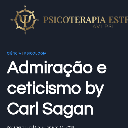
Pular
para
o
Conteúdo
CIÊNCIA
|
PSICOLOGIA
Admiração e
ceticismo by
Carl Sagan
Por
Celso LugÃ£o
janeiro 13, 2019