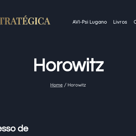
AVI-Psi Lugano
Livros
Horowitz
Home
/
Horowitz
esso de