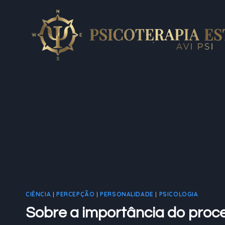
Pular
para
o
Conteúdo
CIÊNCIA
|
PERCEPÇÃO
|
PERSONALIDADE
|
PSICOLOGIA
Sobre a importância do proc