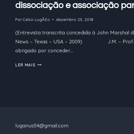
dissociação e associação pa
Por
Celso LugÃ£o
dezembro 25, 2018
(Entrevista transcrita concedida à John Marshal d
News – Texas – USA – 2009) J.M. – Prof. L
obrigado por conceder…
SOBRE
LER MAIS
A
IMPORTÂNCIA
DO
PROCESSO
DE
DISSOCIAÇÃO
E
ASSOCIAÇÃO
luganus54@gmail.com
PARA