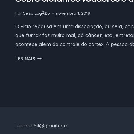
Por
Celso LugÃ£o
novembro 1, 2018
O vício repousa em uma dissociação, ou seja, co
que fumar faz muito mal, dá câncer, etc., entreta
acontece além do controle do córtex. A pessoa di
SOBRE
LER MAIS
ELEFANTES
VOADORES
E
DROGAS
luganus54@gmail.com