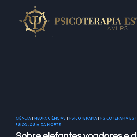
Pular
para
o
Conteúdo
CIÊNCIA
|
NEUROCIÊNCIAS
|
PSICOTERAPIA
|
PSICOTERAPIA ES
PSICOLOGIA DA MORTE
Sobre elefantes voadores e 