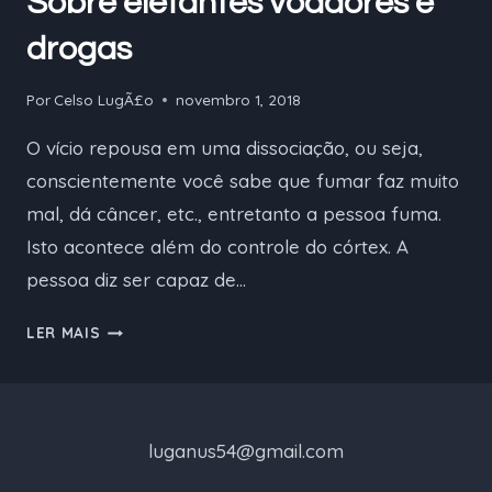
Sobre elefantes voadores e
drogas
Por
Celso LugÃ£o
novembro 1, 2018
O vício repousa em uma dissociação, ou seja,
conscientemente você sabe que fumar faz muito
mal, dá câncer, etc., entretanto a pessoa fuma.
Isto acontece além do controle do córtex. A
pessoa diz ser capaz de…
SOBRE
LER MAIS
ELEFANTES
VOADORES
E
DROGAS
luganus54@gmail.com