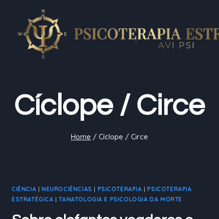
Pular
para
o
Conteúdo
Cíclope / Circe
Home
/
Cíclope / Circe
CIÊNCIA
|
NEUROCIÊNCIAS
|
PSICOTERAPIA
|
PSICOTERAPIA
ESTRATÉGICA
|
TANATOLOGIA E PSICOLOGIA DA MORTE